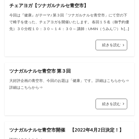
チェアヨガ【ツナガルナルセ青空市】
今回は『健康』がテーマ♪ 第３回「ツナガルナルセ青空市」にて空の下
で椅子を使った、チェアヨガを開催いたします。 各回１５名（御予約優
先）３０分程１０：３０～１４：３０～ 講師：UMiN（うみん♡） h […]
続きを読む
ツナガルナルセ青空市 第３回
大好評企画の青空市、今回のお題は「健康」です。 詳細はこちらから⇒
詳細はこちらから⇒
続きを読む
ツナガルナルセ青空市開催 【2022年4月2日決定！】