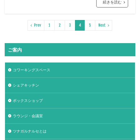
続きを読む
Prev
1
2
3
4
5
Next
ご案内
コワーキングスペース
シェアキッチン
ボックスショップ
ラウンジ・会議室
ツナガルナルセとは