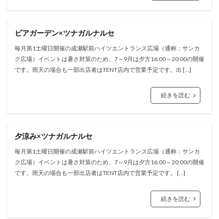
ビアガーデン×ツナガルナルセ
毎月第1土曜日開催の成瀬駅前ハイツエントランス広場（通称：サンカ
ク広場）イベントは暑さ対策のため、7～9月は夕方16:00～20:00の開催
です。雨天の場合も一部出店者はTENT店内で営業予定です。出 […]
続きを読む
夕涼み×ツナガルナルセ
毎月第1土曜日開催の成瀬駅前ハイツエントランス広場（通称：サンカ
ク広場）イベントは暑さ対策のため、7～9月は夕方16:00～20:00の開催
です。雨天の場合も一部出店者はTENT店内で営業予定です。 […]
続きを読む