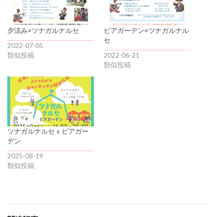
夕涼み×ツナガルナルセ
ビアガーデン×ツナガルナル
セ
2022-07-05
類似投稿
2022-06-21
類似投稿
ツナガルナルセｘビアガー
デン
2025-08-19
類似投稿