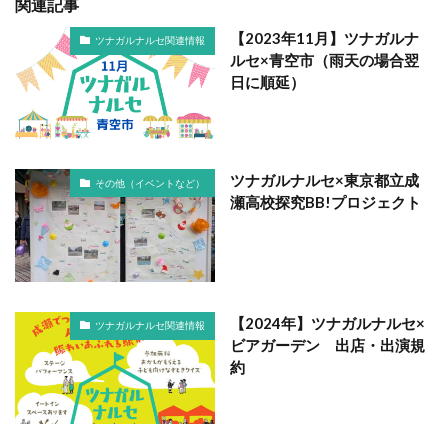
関連記事
【2023年11月】ツナガルナ
ツナガルナルセ関連情報
ルセ×青空市（雨天の場合翌
日に順延）
ツナガルナルセ×東京都立成
その他（イベントなど）
瀬高校探究BB!プロジェクト
【2024年】ツナガルナルセ×
ツナガルナルセ関連情報
ビアガーデン 出店・出演規
約