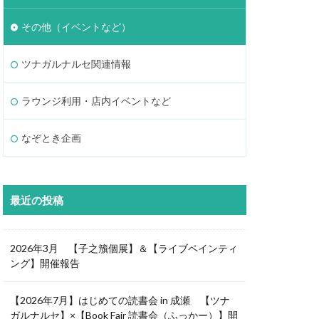
その他（イベントなど）
ツナガルナルセ関連情報
ラウンジ利用・店内イベントなど
なぞとき企画
最近の投稿
2026年3月 【子之籏個展】＆【ライブペインティ
ング】開催報告
【2026年7月】はじめての読書会 in 成瀬 【ツナ
ガルナルセ】×【Book Fair 読書会（ふっかー）】開