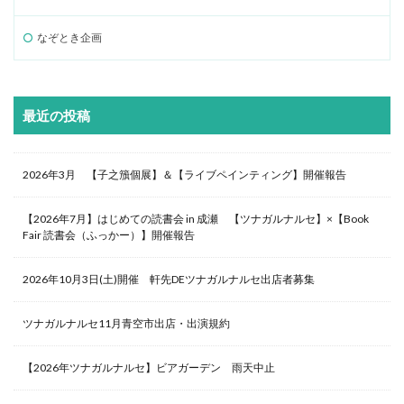
なぞとき企画
最近の投稿
2026年3月 【子之籏個展】＆【ライブペインティング】開催報告
【2026年7月】はじめての読書会 in 成瀬 【ツナガルナルセ】×【Book
Fair 読書会（ふっかー）】開催報告
2026年10月3日(土)開催 軒先DEツナガルナルセ出店者募集
ツナガルナルセ11月青空市出店・出演規約
【2026年ツナガルナルセ】ビアガーデン 雨天中止