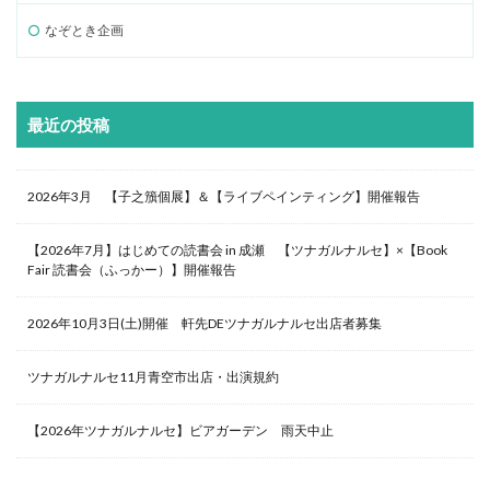
なぞとき企画
最近の投稿
2026年3月 【子之籏個展】＆【ライブペインティング】開催報告
【2026年7月】はじめての読書会 in 成瀬 【ツナガルナルセ】×【Book
Fair 読書会（ふっかー）】開催報告
2026年10月3日(土)開催 軒先DEツナガルナルセ出店者募集
ツナガルナルセ11月青空市出店・出演規約
【2026年ツナガルナルセ】ビアガーデン 雨天中止