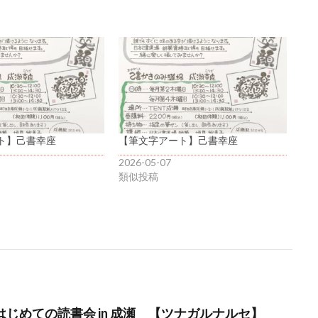
ト】己書幸座
【筆文字アート】己書幸座
2026-05-07
類似投稿
】はじめての読書会 in 成瀬 【ツナガルナルセ】