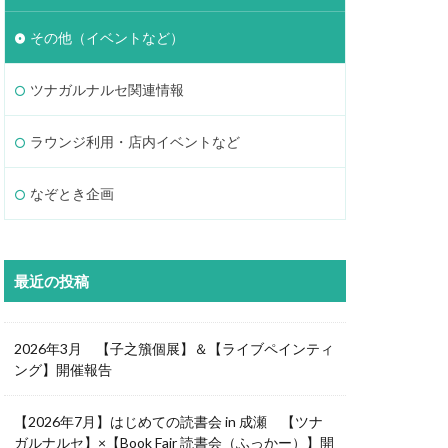
その他（イベントなど）
ツナガルナルセ関連情報
ラウンジ利用・店内イベントなど
なぞとき企画
最近の投稿
2026年3月 【子之籏個展】＆【ライブペインティ
ング】開催報告
【2026年7月】はじめての読書会 in 成瀬 【ツナ
ガルナルセ】×【Book Fair 読書会（ふっかー）】開