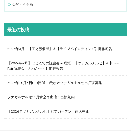
なぞとき企画
最近の投稿
2026年3月 【子之籏個展】＆【ライブペインティング】開催報告
【2026年7月】はじめての読書会 in 成瀬 【ツナガルナルセ】×【Book
Fair 読書会（ふっかー）】開催報告
2026年10月3日(土)開催 軒先DEツナガルナルセ出店者募集
ツナガルナルセ11月青空市出店・出演規約
【2026年ツナガルナルセ】ビアガーデン 雨天中止