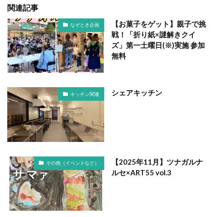
関連記事
【お菓子をゲット】親子で挑
なぞとき企画
戦！「折り紙×謎解きクイ
ズ」第一土曜日(※)実施 参加
無料
シェアキッチン
キッチン関連
【2025年11月】ツナガルナ
その他（イベントなど）
ルセ×ART55 vol.3