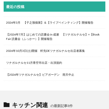
最近の投稿
2026年3月 【子之籏個展】＆【ライブペインティング】開催報告
【2026年7月】はじめての読書会 in 成瀬 【ツナガルナルセ】×【Book
Fair 読書会（ふっかー）】開催報告
2026年10月3日(土)開催 軒先DEツナガルナルセ出店者募集
ツナガルナルセ11月青空市出店・出演規約
【2026年ツナガルナルセ】ビアガーデン 雨天中止
キッチン関連
の最新記事8件