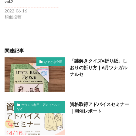
vol.2
2022-06-16
類似投稿
関連記事
「謎解きクイズ×折り紙」し
なぞとき企画
おりの折り方｜6月ツナガル
ナルセ
資格取得アドバイスセミナー
ラウンジ利用・店内イベント
など
｜開催レポート