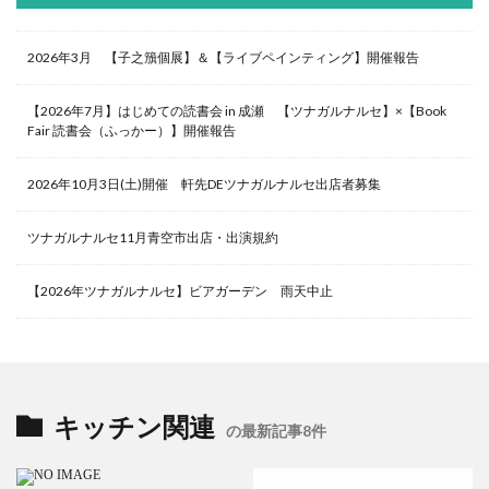
2026年3月 【子之籏個展】＆【ライブペインティング】開催報告
【2026年7月】はじめての読書会 in 成瀬 【ツナガルナルセ】×【Book
Fair 読書会（ふっかー）】開催報告
2026年10月3日(土)開催 軒先DEツナガルナルセ出店者募集
ツナガルナルセ11月青空市出店・出演規約
【2026年ツナガルナルセ】ビアガーデン 雨天中止
キッチン関連
の最新記事8件