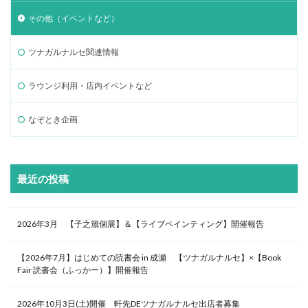
その他（イベントなど）
ツナガルナルセ関連情報
ラウンジ利用・店内イベントなど
なぞとき企画
最近の投稿
2026年3月 【子之籏個展】＆【ライブペインティング】開催報告
【2026年7月】はじめての読書会 in 成瀬 【ツナガルナルセ】×【Book
Fair 読書会（ふっかー）】開催報告
2026年10月3日(土)開催 軒先DEツナガルナルセ出店者募集