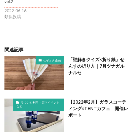
vol.2
2022-06-16
類似投稿
関連記事
「謎解きクイズ×折り紙」せ
なぞとき企画
んすの折り方｜7月ツナガル
ナルセ
【2022年2月】ガラスコーテ
ラウンジ利用・店内イベント
など
ィング×TENTカフェ 開催レ
ポート