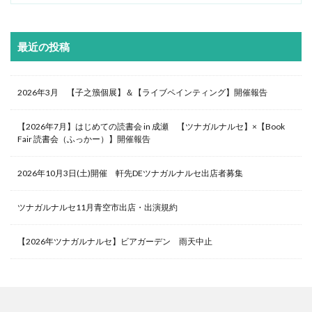
最近の投稿
2026年3月 【子之籏個展】＆【ライブペインティング】開催報告
【2026年7月】はじめての読書会 in 成瀬 【ツナガルナルセ】×【Book
Fair 読書会（ふっかー）】開催報告
2026年10月3日(土)開催 軒先DEツナガルナルセ出店者募集
ツナガルナルセ11月青空市出店・出演規約
【2026年ツナガルナルセ】ビアガーデン 雨天中止