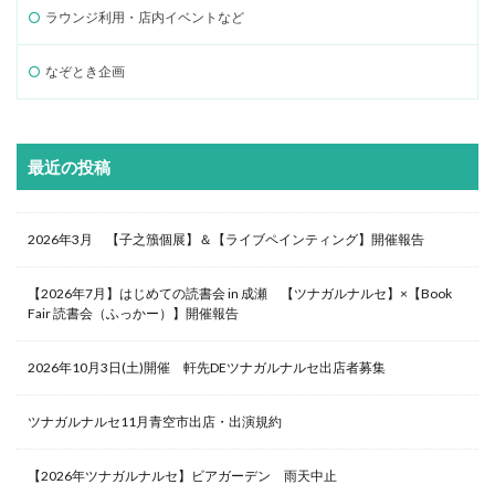
ラウンジ利用・店内イベントなど
なぞとき企画
最近の投稿
2026年3月 【子之籏個展】＆【ライブペインティング】開催報告
【2026年7月】はじめての読書会 in 成瀬 【ツナガルナルセ】×【Book
Fair 読書会（ふっかー）】開催報告
2026年10月3日(土)開催 軒先DEツナガルナルセ出店者募集
ツナガルナルセ11月青空市出店・出演規約
【2026年ツナガルナルセ】ビアガーデン 雨天中止