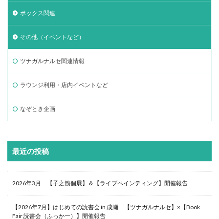
ボックス関連
その他（イベントなど）
ツナガルナルセ関連情報
ラウンジ利用・店内イベントなど
なぞとき企画
最近の投稿
2026年3月 【子之籏個展】＆【ライブペインティング】開催報告
【2026年7月】はじめての読書会 in 成瀬 【ツナガルナルセ】×【Book
Fair 読書会（ふっかー）】開催報告