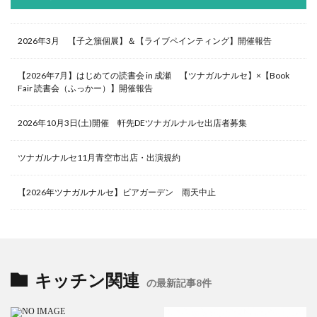
2026年3月 【子之籏個展】＆【ライブペインティング】開催報告
【2026年7月】はじめての読書会 in 成瀬 【ツナガルナルセ】×【Book
Fair 読書会（ふっかー）】開催報告
2026年10月3日(土)開催 軒先DEツナガルナルセ出店者募集
ツナガルナルセ11月青空市出店・出演規約
【2026年ツナガルナルセ】ビアガーデン 雨天中止
キッチン関連
の最新記事8件