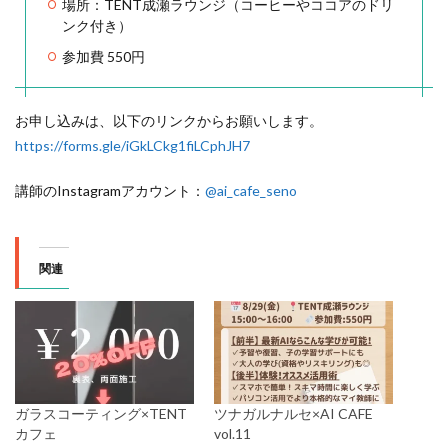
場所：TENT成瀬ラウンジ（コーヒーやココアのドリ
ンク付き）
参加費 550円
お申し込みは、以下のリンクからお願いします。
https://forms.gle/iGkLCkg1fiLCphJH7
講師のInstagramアカウント：
@ai_cafe_seno
関連
ガラスコーティング×TENT
ツナガルナルセ×AI CAFE
カフェ
vol.11