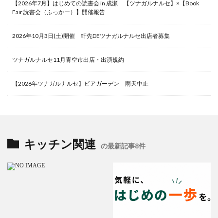
【2026年7月】はじめての読書会 in 成瀬 【ツナガルナルセ】×【Book
Fair 読書会（ふっかー）】開催報告
2026年10月3日(土)開催 軒先DEツナガルナルセ出店者募集
ツナガルナルセ11月青空市出店・出演規約
【2026年ツナガルナルセ】ビアガーデン 雨天中止
キッチン関連
の最新記事8件