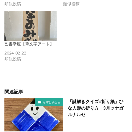
類似投稿
類似投稿
己書幸座【筆文字アート】
2024-02-22
類似投稿
関連記事
「謎解きクイズ×折り紙」ひ
なぞとき企画
な人形の折り方｜3月ツナガ
ルナルセ