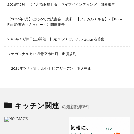
2026年3月 【子之籏個展】＆【ライブペインティング】開催報告
【2026年7月】はじめての読書会 in 成瀬 【ツナガルナルセ】×【Book
Fair 読書会（ふっかー）】開催報告
2026年10月3日(土)開催 軒先DEツナガルナルセ出店者募集
ツナガルナルセ11月青空市出店・出演規約
【2026年ツナガルナルセ】ビアガーデン 雨天中止
キッチン関連
の最新記事8件