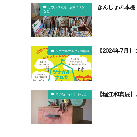
きんじょの本棚 
ラウンジ利用・店内イベント
など
【2024年7
ツナガルナルセ関連情報
【堀江和真展】
その他（イベントなど）