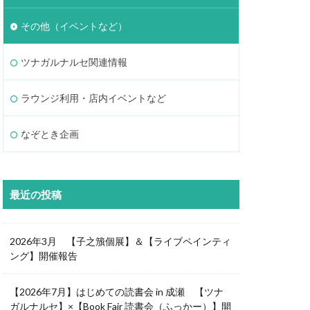
その他（イベントなど）
ツナガルナルセ関連情報
ラウンジ利用・店内イベントなど
なぞとき企画
最近の投稿
2026年3月 【子之籏個展】＆【ライブペインティ
ング】開催報告
【2026年7月】はじめての読書会 in 成瀬 【ツナ
ガルナルセ】×【Book Fair 読書会（ふっかー）】開