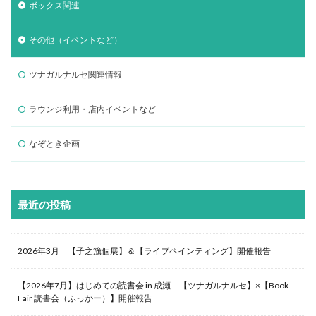
ボックス関連
その他（イベントなど）
ツナガルナルセ関連情報
ラウンジ利用・店内イベントなど
なぞとき企画
最近の投稿
2026年3月 【子之籏個展】＆【ライブペインティング】開催報告
【2026年7月】はじめての読書会 in 成瀬 【ツナガルナルセ】×【Book
Fair 読書会（ふっかー）】開催報告