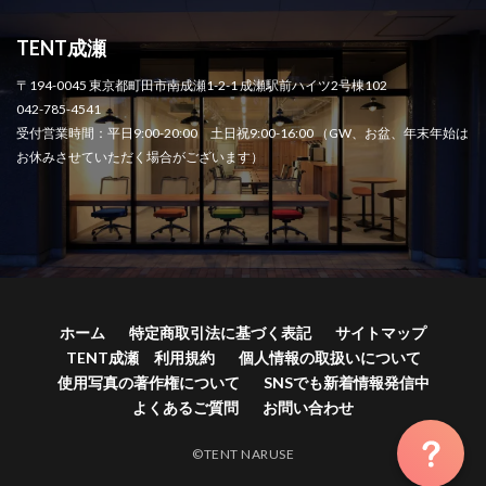
TENT成瀬
〒194-0045 東京都町田市南成瀬1-2-1 成瀬駅前ハイツ2号棟102
042-785-4541
受付営業時間：平日9:00-20:00 土日祝9:00-16:00 （GW、お盆、年末年始は
お休みさせていただく場合がございます）
ホーム
特定商取引法に基づく表記
サイトマップ
TENT成瀬 利用規約
個人情報の取扱いについて
使用写真の著作権について
SNSでも新着情報発信中
よくあるご質問
お問い合わせ
©TENT NARUSE