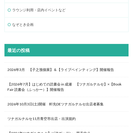
ラウンジ利用・店内イベントなど
なぞとき企画
最近の投稿
2026年3月 【子之籏個展】＆【ライブペインティング】開催報告
【2026年7月】はじめての読書会 in 成瀬 【ツナガルナルセ】×【Book
Fair 読書会（ふっかー）】開催報告
2026年10月3日(土)開催 軒先DEツナガルナルセ出店者募集
ツナガルナルセ11月青空市出店・出演規約