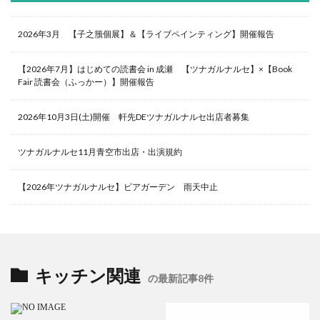
2026年3月 【子之籏個展】＆【ライブペインティング】開催報告
【2026年7月】はじめての読書会 in 成瀬 【ツナガルナルセ】×【Book
Fair 読書会（ふっかー）】開催報告
2026年10月3日(土)開催 軒先DEツナガルナルセ出店者募集
ツナガルナルセ11月青空市出店・出演規約
【2026年ツナガルナルセ】ビアガーデン 雨天中止
キッチン関連
の最新記事8件