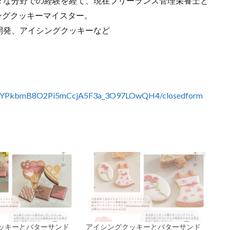
々な分野での経験を経て、現在フリーランス管理栄養士と
ングクッキーマイスター。
開発、アイシングクッキーなど
3XCKYPkbmB8O2Pi5mCcjA5F3a_3O97LOwQH4/closedform
ッキーとバターサンド
アイシングクッキーとバターサンド