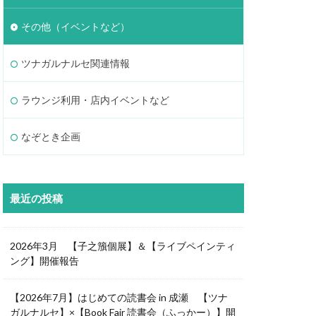
その他（イベントなど）
ツナガルナルセ関連情報
ラウンジ利用・店内イベントなど
なぞとき企画
最近の投稿
2026年3月 【子之籏個展】＆【ライブペインティ
ング】開催報告
【2026年7月】はじめての読書会 in 成瀬 【ツナ
ガルナルセ】×【Book Fair 読書会（ふっかー）】開