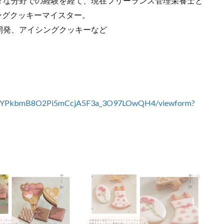
々な分野での経験を経て、現在フリーランス管理栄養士と
ングクッキーマイスター。
開発、アイシングクッキーなど
3XCKYPkbmB8O2Pi5mCcjA5F3a_3O97LOwQH4/viewform?