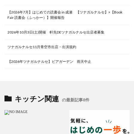
【2026年7月】はじめての読書会 in 成瀬 【ツナガルナルセ】×【Book
Fair 読書会（ふっかー）】開催報告
2026年10月3日(土)開催 軒先DEツナガルナルセ出店者募集
ツナガルナルセ11月青空市出店・出演規約
【2026年ツナガルナルセ】ビアガーデン 雨天中止
キッチン関連
の最新記事8件