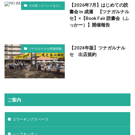
【2026年7月】はじめての読
その他（イベントなど）
書会 in 成瀬 【ツナガルナル
セ】×【Book Fair 読書会（ふ
っかー）】開催報告
【2024年版】ツナガルナル
ツナガルナルセ関連情報
セ 出店規約
ご案内
コワーキングスペース
シェアキッチン