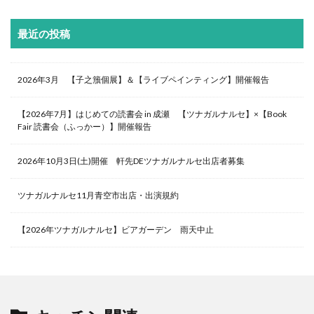
最近の投稿
2026年3月 【子之籏個展】＆【ライブペインティング】開催報告
【2026年7月】はじめての読書会 in 成瀬 【ツナガルナルセ】×【Book
Fair 読書会（ふっかー）】開催報告
2026年10月3日(土)開催 軒先DEツナガルナルセ出店者募集
ツナガルナルセ11月青空市出店・出演規約
【2026年ツナガルナルセ】ビアガーデン 雨天中止