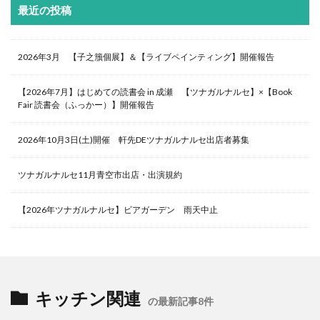
最近の投稿
2026年3月 【子之籏個展】＆【ライブペインティング】開催報告
【2026年7月】はじめての読書会 in 成瀬 【ツナガルナルセ】×【Book
Fair 読書会（ふっかー）】開催報告
2026年10月3日(土)開催 軒先DEツナガルナルセ出店者募集
ツナガルナルセ11月青空市出店・出演規約
【2026年ツナガルナルセ】ビアガーデン 雨天中止
キッチン関連
の最新記事8件