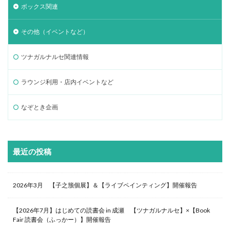
ボックス関連
その他（イベントなど）
ツナガルナルセ関連情報
ラウンジ利用・店内イベントなど
なぞとき企画
最近の投稿
2026年3月 【子之籏個展】＆【ライブペインティング】開催報告
【2026年7月】はじめての読書会 in 成瀬 【ツナガルナルセ】×【Book
Fair 読書会（ふっかー）】開催報告