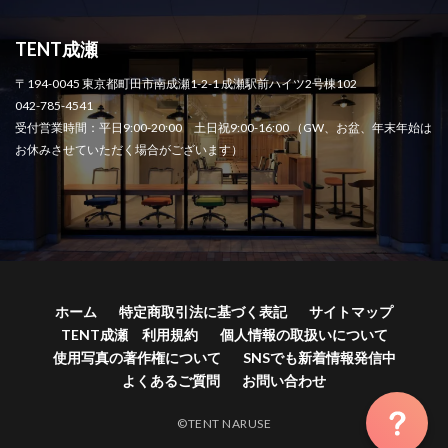
TENT成瀬
〒194-0045 東京都町田市南成瀬1-2-1 成瀬駅前ハイツ2号棟102
042-785-4541
受付営業時間：平日9:00-20:00 土日祝9:00-16:00 （GW、お盆、年末年始は
お休みさせていただく場合がございます）
ホーム
特定商取引法に基づく表記
サイトマップ
TENT成瀬 利用規約
個人情報の取扱いについて
使用写真の著作権について
SNSでも新着情報発信中
よくあるご質問
お問い合わせ
©TENT NARUSE