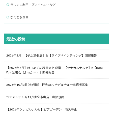
ラウンジ利用・店内イベントなど
なぞとき企画
最近の投稿
2026年3月 【子之籏個展】＆【ライブペインティング】開催報告
【2026年7月】はじめての読書会 in 成瀬 【ツナガルナルセ】×【Book
Fair 読書会（ふっかー）】開催報告
2026年10月3日(土)開催 軒先DEツナガルナルセ出店者募集
ツナガルナルセ11月青空市出店・出演規約
【2026年ツナガルナルセ】ビアガーデン 雨天中止