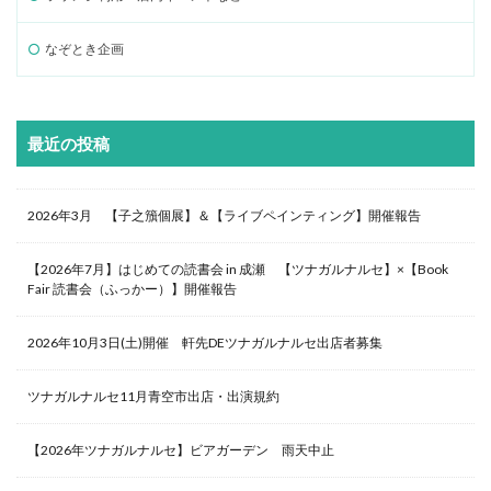
なぞとき企画
最近の投稿
2026年3月 【子之籏個展】＆【ライブペインティング】開催報告
【2026年7月】はじめての読書会 in 成瀬 【ツナガルナルセ】×【Book
Fair 読書会（ふっかー）】開催報告
2026年10月3日(土)開催 軒先DEツナガルナルセ出店者募集
ツナガルナルセ11月青空市出店・出演規約
【2026年ツナガルナルセ】ビアガーデン 雨天中止