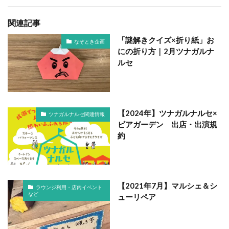
関連記事
「謎解きクイズ×折り紙」お
なぞとき企画
にの折り方｜2月ツナガルナ
ルセ
【2024年】ツナガルナルセ×
ツナガルナルセ関連情報
ビアガーデン 出店・出演規
約
【2021年7月】マルシェ＆シ
ラウンジ利用・店内イベント
など
ューリペア