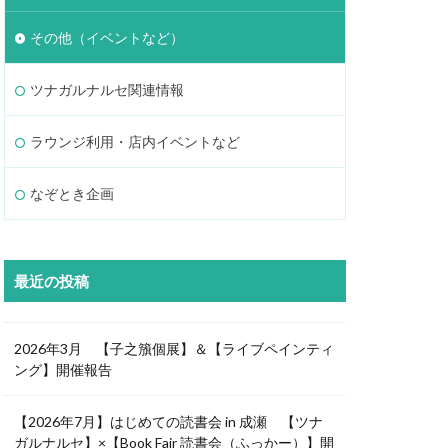
その他（イベントなど）
ツナガルナルセ関連情報
ラウンジ利用・店内イベントなど
なぞとき企画
最近の投稿
2026年3月 【子之籏個展】＆【ライブペインティ
ング】開催報告
【2026年7月】はじめての読書会 in 成瀬 【ツナ
ガルナルセ】×【Book Fair 読書会（ふっかー）】開