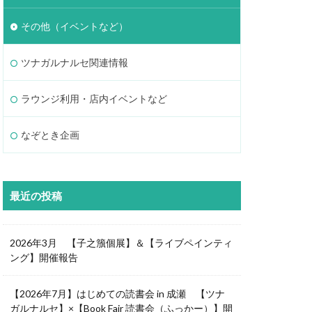
その他（イベントなど）
ツナガルナルセ関連情報
ラウンジ利用・店内イベントなど
なぞとき企画
最近の投稿
2026年3月 【子之籏個展】＆【ライブペインティ
ング】開催報告
【2026年7月】はじめての読書会 in 成瀬 【ツナ
ガルナルセ】×【Book Fair 読書会（ふっかー）】開