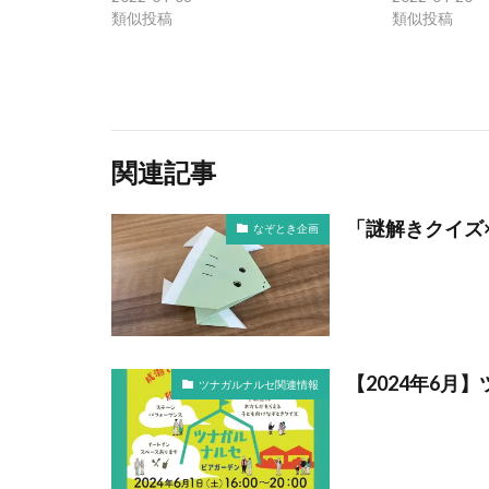
類似投稿
類似投稿
関連記事
「謎解きクイズ
なぞとき企画
【2024年6
ツナガルナルセ関連情報