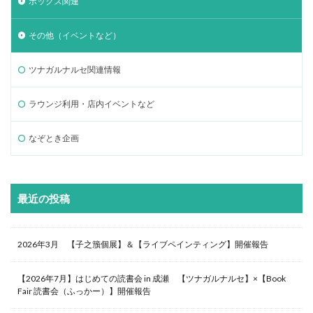
ボックス関連
その他（イベントなど）
ツナガルナルセ関連情報
ラウンジ利用・店内イベントなど
なぞとき企画
最近の投稿
2026年3月 【子之籏個展】＆【ライブペインティング】開催報告
【2026年7月】はじめての読書会 in 成瀬 【ツナガルナルセ】×【Book
Fair 読書会（ふっかー）】開催報告