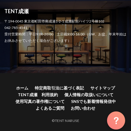
TENT成瀬
〒194-0045 東京都町田市南成瀬1-2-1 成瀬駅前ハイツ2号棟102
042-785-4541
受付営業時間：平日9:00-20:00 土日祝9:00-16:00 （GW、お盆、年末年始は
お休みさせていただく場合がございます）
ホーム
特定商取引法に基づく表記
サイトマップ
TENT成瀬 利用規約
個人情報の取扱いについて
使用写真の著作権について
SNSでも新着情報発信中
よくあるご質問
お問い合わせ
©TENT NARUSE