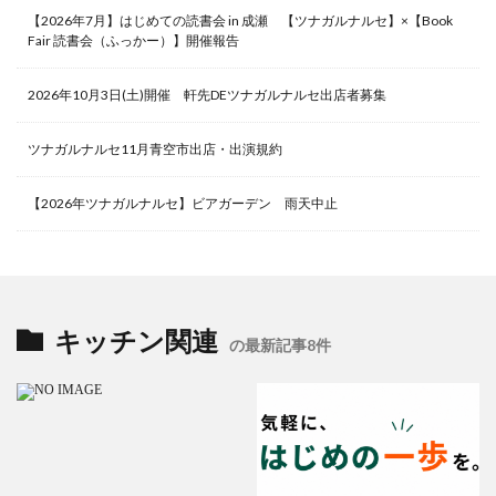
【2026年7月】はじめての読書会 in 成瀬 【ツナガルナルセ】×【Book
Fair 読書会（ふっかー）】開催報告
2026年10月3日(土)開催 軒先DEツナガルナルセ出店者募集
ツナガルナルセ11月青空市出店・出演規約
【2026年ツナガルナルセ】ビアガーデン 雨天中止
キッチン関連
の最新記事8件