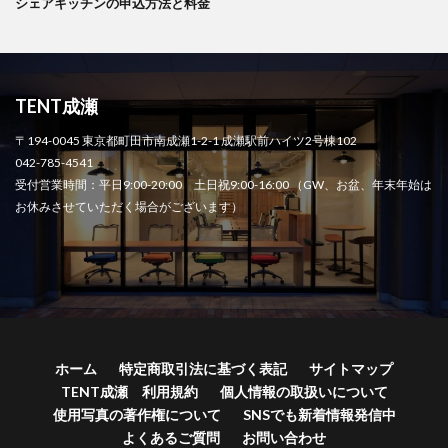
シェアキッチンの申込方法と料金
TENT成瀬
〒194-0045 東京都町田市南成瀬1-2-1 成瀬駅前ハイツ2号棟102
042-785-4541
受付営業時間：平日9:00-20:00 土日祝9:00-16:00 （GW、お盆、年末年始は
お休みさせていただく場合がございます）
ホーム
特定商取引法に基づく表記
サイトマップ
TENT成瀬 利用規約
個人情報の取扱いについて
使用写真の著作権について
SNSでも新着情報発信中
よくあるご質問
お問い合わせ