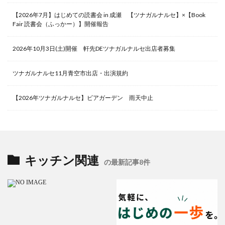
【2026年7月】はじめての読書会 in 成瀬 【ツナガルナルセ】×【Book
Fair 読書会（ふっかー）】開催報告
2026年10月3日(土)開催 軒先DEツナガルナルセ出店者募集
ツナガルナルセ11月青空市出店・出演規約
【2026年ツナガルナルセ】ビアガーデン 雨天中止
キッチン関連
の最新記事8件