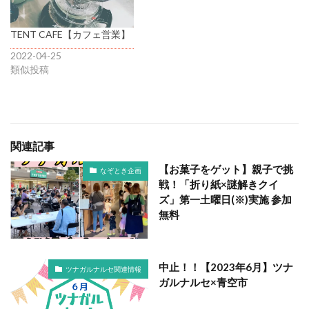
TENT CAFE【カフェ営業】
2022-04-25
類似投稿
関連記事
【お菓子をゲット】親子で挑
なぞとき企画
戦！「折り紙×謎解きクイ
ズ」第一土曜日(※)実施 参加
無料
中止！！【2023年6月】ツナ
ツナガルナルセ関連情報
ガルナルセ×青空市