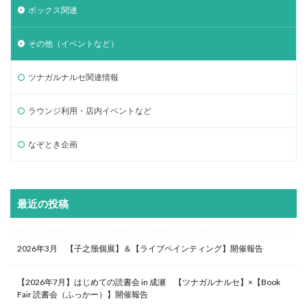
ボックス関連
その他（イベントなど）
ツナガルナルセ関連情報
ラウンジ利用・店内イベントなど
なぞとき企画
最近の投稿
2026年3月 【子之籏個展】＆【ライブペインティング】開催報告
【2026年7月】はじめての読書会 in 成瀬 【ツナガルナルセ】×【Book
Fair 読書会（ふっかー）】開催報告