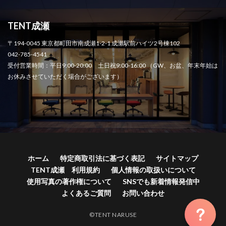
TENT成瀬
〒194-0045 東京都町田市南成瀬1-2-1 成瀬駅前ハイツ2号棟102
042-785-4541
受付営業時間：平日9:00-20:00 土日祝9:00-16:00 （GW、お盆、年末年始は
お休みさせていただく場合がございます）
ホーム
特定商取引法に基づく表記
サイトマップ
TENT成瀬 利用規約
個人情報の取扱いについて
使用写真の著作権について
SNSでも新着情報発信中
よくあるご質問
お問い合わせ
©TENT NARUSE