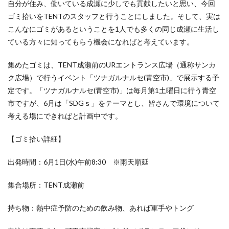
自分が住み、働いている成瀬に少しでも貢献したいと思い、今回
ゴミ拾いをTENTのスタッフと行うことにしました。そして、実は
こんなにゴミがあるということを1人でも多くの同じ成瀬に生活し
ている方々に知ってもらう機会になればと考えています。
集めたゴミは、TENT成瀬前のURエントランス広場（通称サンカ
ク広場）で行うイベント「ツナガルナルセ(青空市)」で展示する予
定です。「ツナガルナルセ(青空市)」は毎月第1土曜日に行う青空
市ですが、6月は「SDGｓ」をテーマとし、皆さんで環境について
考える場にできればと計画中です。
【ゴミ拾い詳細】
出発時間：6月1日(水)午前8:30 ※雨天順延
集合場所：TENT成瀬前
持ち物：熱中症予防のための飲み物、あれば軍手やトング