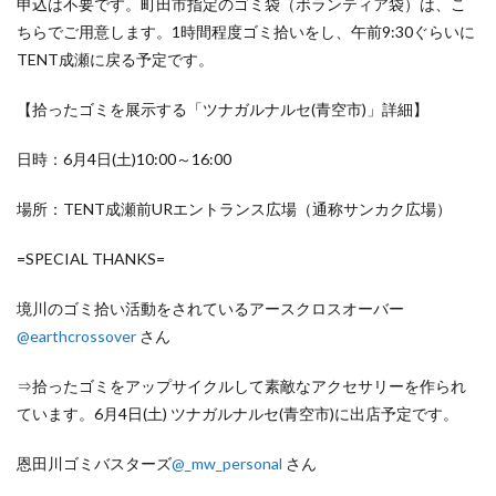
申込は不要です。町田市指定のゴミ袋（ボランティア袋）は、こ
ちらでご用意します。1時間程度ゴミ拾いをし、午前9:30ぐらいに
TENT成瀬に戻る予定です。
【拾ったゴミを展示する「ツナガルナルセ(青空市)」詳細】
日時：6月4日(土)10:00～16:00
場所：TENT成瀬前URエントランス広場（通称サンカク広場）
=SPECIAL THANKS=
境川のゴミ拾い活動をされているアースクロスオーバー
@earthcrossover
さん
⇒拾ったゴミをアップサイクルして素敵なアクセサリーを作られ
ています。6月4日(土) ツナガルナルセ(青空市)に出店予定です。
恩田川ゴミバスターズ
@_mw_personal
さん