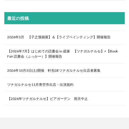
最近の投稿
2026年3月 【子之籏個展】＆【ライブペインティング】開催報告
【2026年7月】はじめての読書会 in 成瀬 【ツナガルナルセ】×【Book
Fair 読書会（ふっかー）】開催報告
2026年10月3日(土)開催 軒先DEツナガルナルセ出店者募集
ツナガルナルセ11月青空市出店・出演規約
【2026年ツナガルナルセ】ビアガーデン 雨天中止