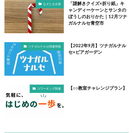
「謎解きクイズ×折り紙」キ
なぞとき企画
ャンディーケーンとサンタの
ぼうしのおりかた｜12月ツナ
ガルナルセ青空市
【2022年9月】ツナガルナル
ツナガルナルセ関連情報
セ×ビアガーデン
【○○教室チャレンジプラン】
コワーキング関連