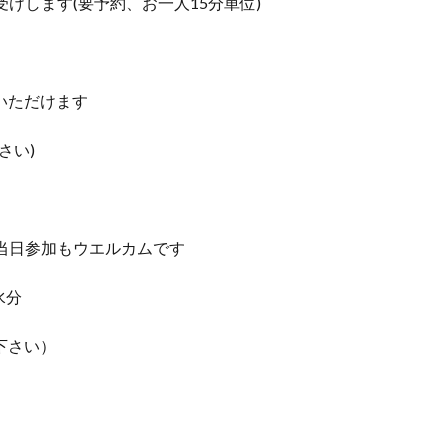
けします(要予約、お一人15分単位)
験いただけます
さい)
当日参加もウエルカムです
水分
下さい）