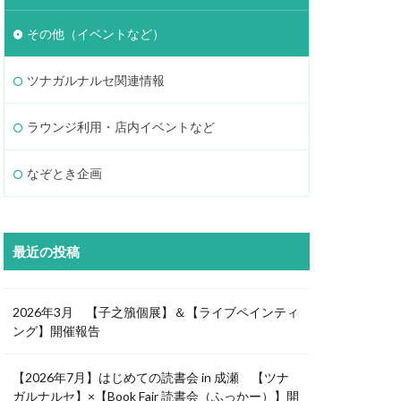
その他（イベントなど）
ツナガルナルセ関連情報
ラウンジ利用・店内イベントなど
なぞとき企画
最近の投稿
2026年3月 【子之籏個展】＆【ライブペインティ
ング】開催報告
【2026年7月】はじめての読書会 in 成瀬 【ツナ
ガルナルセ】×【Book Fair 読書会（ふっかー）】開