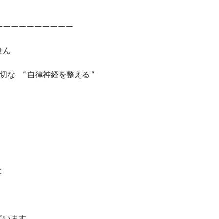
ーーーーーーーーーー
せん
な “ 自律神経を整える “
、
と
ています