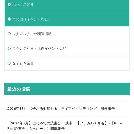
ボックス関連
その他（イベントなど）
ツナガルナルセ関連情報
ラウンジ利用・店内イベントなど
なぞとき企画
最近の投稿
2026年3月 【子之籏個展】＆【ライブペインティング】開催報告
【2026年7月】はじめての読書会 in 成瀬 【ツナガルナルセ】×【Book
Fair 読書会（ふっかー）】開催報告