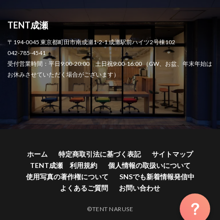
TENT成瀬
〒194-0045 東京都町田市南成瀬1-2-1 成瀬駅前ハイツ2号棟102
042-785-4541
受付営業時間：平日9:00-20:00 土日祝9:00-16:00 （GW、お盆、年末年始は
お休みさせていただく場合がございます）
ホーム
特定商取引法に基づく表記
サイトマップ
TENT成瀬 利用規約
個人情報の取扱いについて
使用写真の著作権について
SNSでも新着情報発信中
よくあるご質問
お問い合わせ
©TENT NARUSE