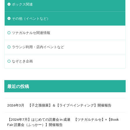
ボックス関連
その他（イベントなど）
ツナガルナルセ関連情報
ラウンジ利用・店内イベントなど
なぞとき企画
最近の投稿
2026年3月 【子之籏個展】＆【ライブペインティング】開催報告
【2026年7月】はじめての読書会 in 成瀬 【ツナガルナルセ】×【Book
Fair 読書会（ふっかー）】開催報告