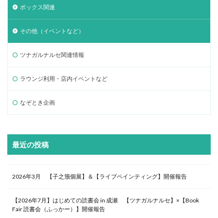
ボックス関連
その他（イベントなど）
ツナガルナルセ関連情報
ラウンジ利用・店内イベントなど
なぞとき企画
最近の投稿
2026年3月 【子之籏個展】＆【ライブペインティング】開催報告
【2026年7月】はじめての読書会 in 成瀬 【ツナガルナルセ】×【Book
Fair 読書会（ふっかー）】開催報告