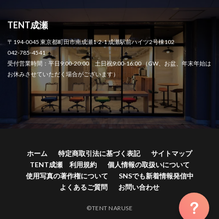
TENT成瀬
〒194-0045 東京都町田市南成瀬1-2-1 成瀬駅前ハイツ2号棟102
042-785-4541
受付営業時間：平日9:00-20:00 土日祝9:00-16:00 （GW、お盆、年末年始は
お休みさせていただく場合がございます）
ホーム
特定商取引法に基づく表記
サイトマップ
TENT成瀬 利用規約
個人情報の取扱いについて
使用写真の著作権について
SNSでも新着情報発信中
よくあるご質問
お問い合わせ
©TENT NARUSE