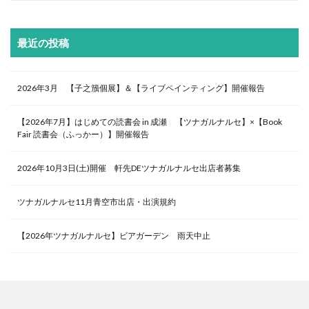
最近の投稿
2026年3月 【子之籏個展】＆【ライブペインティング】開催報告
【2026年7月】はじめての読書会 in 成瀬 【ツナガルナルセ】×【Book
Fair 読書会（ふっかー）】開催報告
2026年10月3日(土)開催 軒先DEツナガルナルセ出店者募集
ツナガルナルセ11月青空市出店・出演規約
【2026年ツナガルナルセ】ビアガーデン 雨天中止