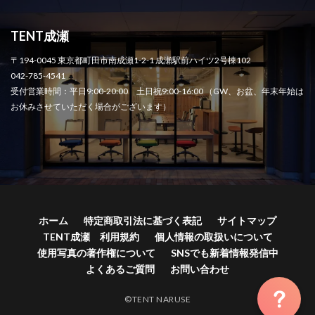
TENT成瀬
〒194-0045 東京都町田市南成瀬1-2-1 成瀬駅前ハイツ2号棟102
042-785-4541
受付営業時間：平日9:00-20:00 土日祝9:00-16:00 （GW、お盆、年末年始は
お休みさせていただく場合がございます）
ホーム
特定商取引法に基づく表記
サイトマップ
TENT成瀬 利用規約
個人情報の取扱いについて
使用写真の著作権について
SNSでも新着情報発信中
よくあるご質問
お問い合わせ
©TENT NARUSE