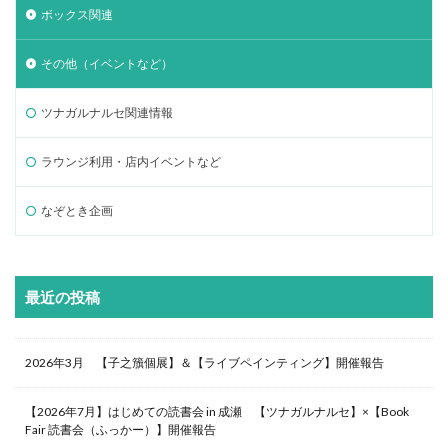
ボックス関連
その他（イベントなど）
ツナガルナルセ関連情報
ラウンジ利用・店内イベントなど
なぞとき企画
最近の投稿
2026年3月 【子之籏個展】＆【ライブペインティング】開催報告
【2026年7月】はじめての読書会 in 成瀬 【ツナガルナルセ】×【Book
Fair 読書会（ふっかー）】開催報告