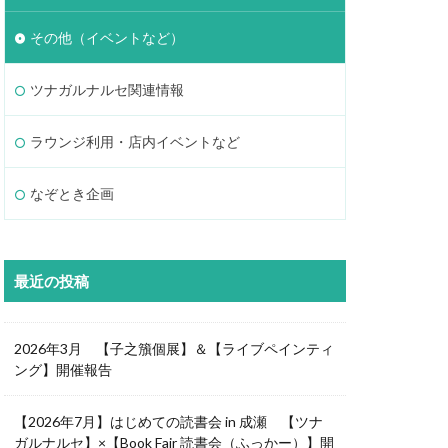
その他（イベントなど）
ツナガルナルセ関連情報
ラウンジ利用・店内イベントなど
なぞとき企画
最近の投稿
2026年3月 【子之籏個展】＆【ライブペインティ
ング】開催報告
【2026年7月】はじめての読書会 in 成瀬 【ツナ
ガルナルセ】×【Book Fair 読書会（ふっかー）】開