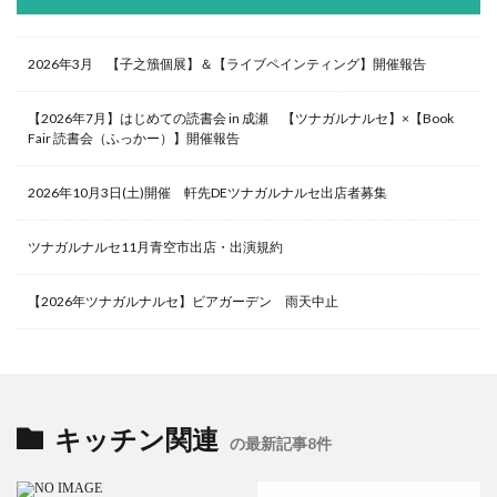
2026年3月 【子之籏個展】＆【ライブペインティング】開催報告
【2026年7月】はじめての読書会 in 成瀬 【ツナガルナルセ】×【Book
Fair 読書会（ふっかー）】開催報告
2026年10月3日(土)開催 軒先DEツナガルナルセ出店者募集
ツナガルナルセ11月青空市出店・出演規約
【2026年ツナガルナルセ】ビアガーデン 雨天中止
キッチン関連
の最新記事8件