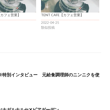
E【カフェ営業】
TENT CAFE【カフェ営業】
2022-04-25
類似投稿
月】※特別インタビュー 元給食調理師のニンニクを使
月】ツナガルナルセ✕ビアガーデン