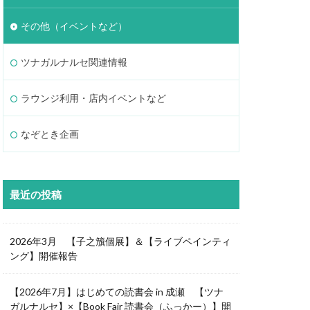
その他（イベントなど）
ツナガルナルセ関連情報
ラウンジ利用・店内イベントなど
なぞとき企画
最近の投稿
2026年3月 【子之籏個展】＆【ライブペインティ
ング】開催報告
【2026年7月】はじめての読書会 in 成瀬 【ツナ
ガルナルセ】×【Book Fair 読書会（ふっかー）】開