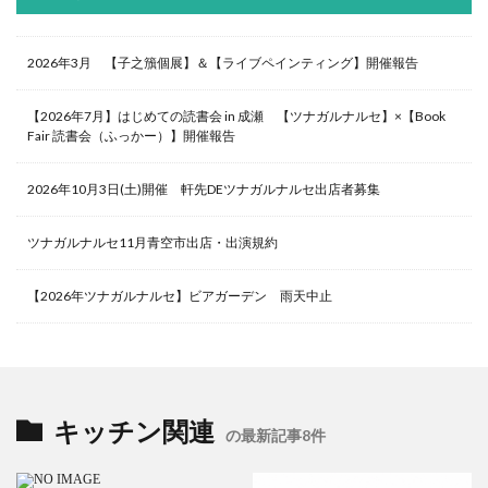
2026年3月 【子之籏個展】＆【ライブペインティング】開催報告
【2026年7月】はじめての読書会 in 成瀬 【ツナガルナルセ】×【Book
Fair 読書会（ふっかー）】開催報告
2026年10月3日(土)開催 軒先DEツナガルナルセ出店者募集
ツナガルナルセ11月青空市出店・出演規約
【2026年ツナガルナルセ】ビアガーデン 雨天中止
キッチン関連
の最新記事8件