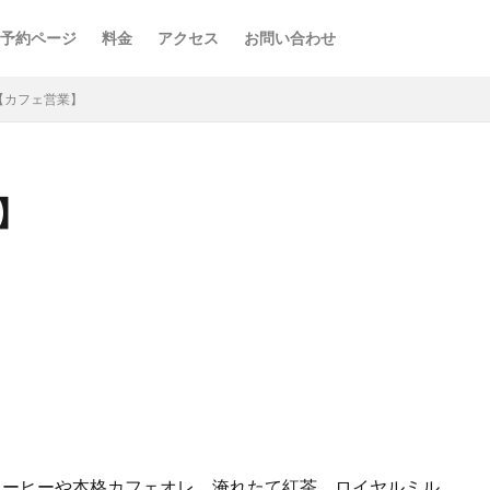
予約ページ
料金
アクセス
お問い合わせ
FE【カフェ営業】
業】
コーヒーや本格カフェオレ、淹れたて紅茶、ロイヤルミル