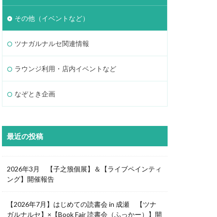
その他（イベントなど）
ツナガルナルセ関連情報
ラウンジ利用・店内イベントなど
なぞとき企画
最近の投稿
2026年3月 【子之籏個展】＆【ライブペインティ
ング】開催報告
【2026年7月】はじめての読書会 in 成瀬 【ツナ
ガルナルセ】×【Book Fair 読書会（ふっかー）】開