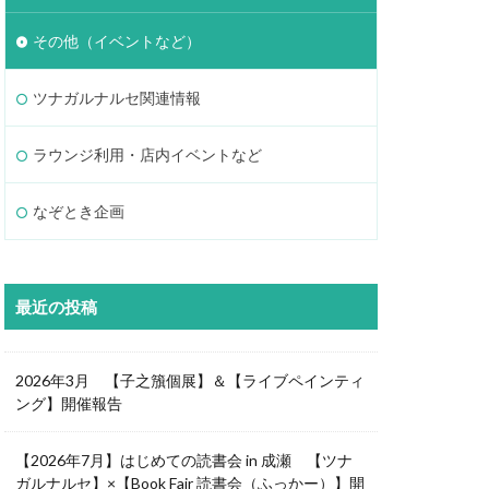
その他（イベントなど）
ツナガルナルセ関連情報
ラウンジ利用・店内イベントなど
なぞとき企画
最近の投稿
2026年3月 【子之籏個展】＆【ライブペインティ
ング】開催報告
【2026年7月】はじめての読書会 in 成瀬 【ツナ
ガルナルセ】×【Book Fair 読書会（ふっかー）】開