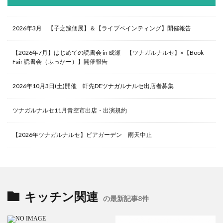
2026年3月 【子之籏個展】＆【ライブペインティング】開催報告
【2026年7月】はじめての読書会 in 成瀬 【ツナガルナルセ】×【Book
Fair 読書会（ふっかー）】開催報告
2026年10月3日(土)開催 軒先DEツナガルナルセ出店者募集
ツナガルナルセ11月青空市出店・出演規約
【2026年ツナガルナルセ】ビアガーデン 雨天中止
キッチン関連
の最新記事8件